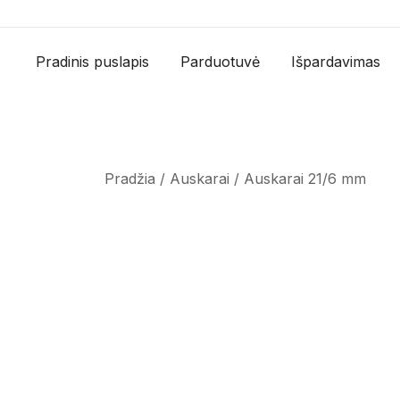
Skip
to
content
Pradinis puslapis
Parduotuvė
Išpardavimas
Pradžia
/
Auskarai
/ Auskarai 21/6 mm