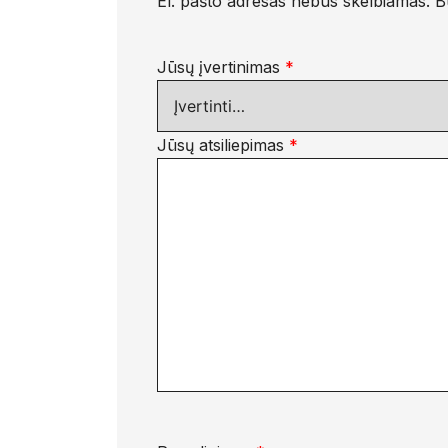
El. pašto adresas nebus skelbiamas.
B
Jūsų įvertinimas
*
Jūsų atsiliepimas
*