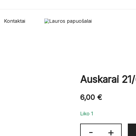
Kontaktai
Lauros papuošalai
Lauros papuošalai
Auskarai 21
6,00
€
Liko 1
produkto
-
+
kiekis: