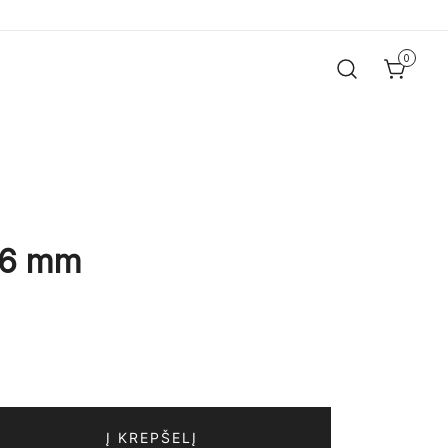
0
/6 mm
Į KREPŠELĮ