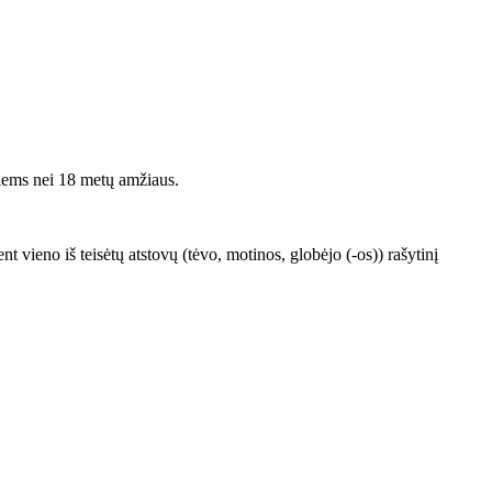
iems nei 18 metų amžiaus.
vieno iš teisėtų atstovų (tėvo, motinos, globėjo (-os)) rašytinį