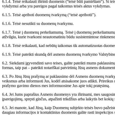
6.1.4. Teisė reikalauti ištrinti duomenis (“teisė būti pamirštam“). Ši t
vykdymui arba yra pareigos pagal taikomus teisės aktus vykdymas.
6.1.5. Teisė apriboti duomenų tvarkymą (“teisė apribotii”).
6.1.6. Teisė nesutikti su duomenų tvarkymu.
6.1.7. Teisė į duomenų perkeliamumą. Teisė į duomenų perkeliamumą 
atžvilgiu, kurie tvarkomi neautomatiniu būdu susistemintose rinkmeno
6.1.8. Teisė reikalauti, kad nebūtų taikomas tik automatizuotas duome
6.1.9. Teisė pateikti skundą dėl asmens duomenų tvarkymo Valstybin
6.2. Siekdami įgyvendinti savo teises, galite pateikti mums paklausim
formas, taip pat – pateikti notariškai patvirtintą Jūsų asmens dokumen
6.3. Po Jūsų Jūsų prašymą ar paklausimo dėl Asmens duomenų tvarkym
veiksmus arba informuoti Jus, kodėl atsisakome juos atlikti. Prireikus 
prašymo gavimo dienos mes informuosime Jus apie tokį pratęsimą.
6.4. Jei Jums paprašius Asmens duomenys yra ištrinami, mes saugosime t
įpareigojimų, spręsti ginčus, atpažinti trikdžius arba laikytis bet koki
6.5. Jei manote, kad Jūsų, kaip Duomenų subjekto teisės buvo pažeisto
daugiau informacijos ir kontaktinius duomenis galite rasti inspekcijos