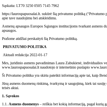
Sąskaita: LT70 3250 0505 7145 7962
https://laurospapuosalai.lt. sukūrė šią privatumo politiką (“Privatumo po
apie tave naudojimu bei atskleidimu.
Asmenų apsaugos Europos Sąjungos institucijoms tvarkant asmens du
apsaugos.
Prašome atidžiai perskaityti šią Privatumo politiką.
PRIVATUMO POLITIKA
Aktuali redakcija 2022-01-17
Mes, juridinio asmens pavadinimas Laura Zabukienė, individualios ve
www.laurospapuosalai.lt naudotojo ir internetinio puslapio www.lauro
Ši Privatumo politika yra skirta pateikti informaciją apie tai, kaip 
Jūsų asmens duomenų rinkimą, tvarkymą ir saugojimą, kiek tai susiję 
teisės aktai.
1. Sąvokos
1.1.
Asmens duomenys
– reiškia bet kokią informaciją, pagal kurią 