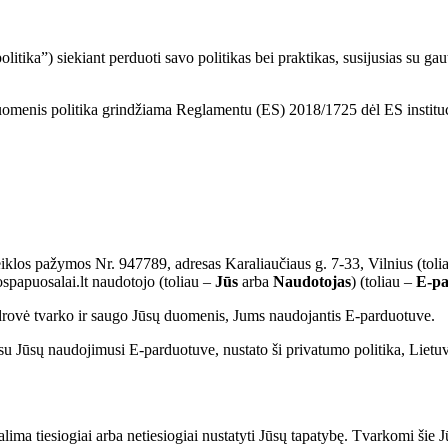
litika”) siekiant perduoti savo politikas bei praktikas, susijusias su gaut
omenis politika grindžiama Reglamentu (ES) 2018/1725 dėl ES institu
iklos pažymos Nr. 947789, adresas Karaliaučiaus g. 7-33, Vilnius (toli
spapuosalai.lt naudotojo (toliau –
Jūs
arba
Naudotojas
) (toliau –
E-pa
Bendrovė tvarko ir saugo Jūsų duomenis, Jums naudojantis E-parduotuve.
su Jūsų naudojimusi E-parduotuve, nustato ši privatumo politika, Liet
galima tiesiogiai arba netiesiogiai nustatyti Jūsų tapatybę. Tvarkomi ši