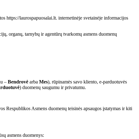
os https://laurospapuosalai.lt. internetinėje svetainėje informacijos
cijų, organų, tarnybų ir agentūrų tvarkomų asmens duomenų
au –
Bendrovė
arba
Mes
), rūpinamės savo kliento, e-parduotuvės
rduotuvė
) duomenų saugumu ir privatumu.
uvos Respublikos Asmens duomenų teisinės apsaugos įstatymas ir kiti
e Jūsų asmens duomenys: