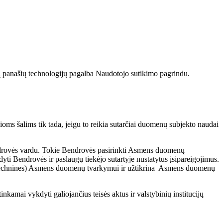
tų panašių technologijų pagalba Naudotojo sutikimo pagrindu.
oms šalims tik tada, jeigu to reikia sutarčiai duomenų subjekto naudai
ndrovės vardu. Tokie Bendrovės pasirinkti Asmens duomenų
yti Bendrovės ir paslaugų tiekėjo sutartyje nustatytus įsipareigojimus.
ir technines) Asmens duomenų tvarkymui ir užtikrina Asmens duomenų
inkamai vykdyti galiojančius teisės aktus ir valstybinių institucijų