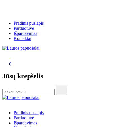
Skip
Pradinis puslapis
to
Parduotuvė
content
Išpardavimas
Kontaktai
Lauros papuošalai
Lauros papuošalai
0
Jūsų krepšelis
Search
for:
Lauros papuošalai
Lauros papuošalai
Pradinis puslapis
Parduotuvė
Išpardavimas