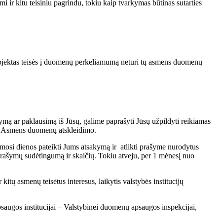
mi ir kitu teisiniu pagrindu, tokiu kaip tvarkymas būtinas sutarties
bjektas teisės į duomenų perkeliamumą neturi tų asmens duomenų
ymą ar paklausimą iš Jūsų, galime paprašyti Jūsų užpildyti reikiamas
ngti Asmens duomenų atskleidimo.
osi dienos pateikti Jums atsakymą ir atlikti prašyme nurodytus
į prašymų sudėtingumą ir skaičių. Tokiu atveju, per 1 mėnesį nuo
tų asmenų teisėtus interesus, laikytis valstybės institucijų
saugos institucijai – Valstybinei duomenų apsaugos inspekcijai,