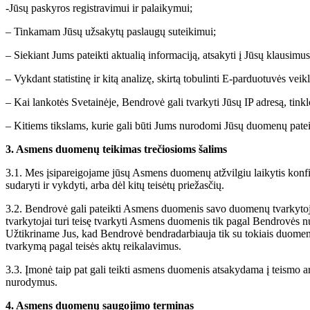
-Jūsų paskyros registravimui ir palaikymui;
– Tinkamam Jūsų užsakytų paslaugų suteikimui;
– Siekiant Jums pateikti aktualią informaciją, atsakyti į Jūsų klausimus
– Vykdant statistinę ir kitą analizę, skirtą tobulinti E-parduotuvės veiklą
– Kai lankotės Svetainėje, Bendrovė gali tvarkyti Jūsų IP adresą, ti
– Kitiems tikslams, kurie gali būti Jums nurodomi Jūsų duomenų pate
3. Asmens duomenų teikimas trečiosioms šalims
3.1. Mes įsipareigojame jūsų Asmens duomenų atžvilgiu laikytis konfid
sudaryti ir vykdyti, arba dėl kitų teisėtų priežasčių.
3.2. Bendrovė gali pateikti Asmens duomenis savo duomenų tvarkyto
tvarkytojai turi teisę tvarkyti Asmens duomenis tik pagal Bendrovės nu
Užtikriname Jus, kad Bendrovė bendradarbiauja tik su tokiais duome
tvarkymą pagal teisės aktų reikalavimus.
3.3. Įmonė taip pat gali teikti asmens duomenis atsakydama į teismo arba
nurodymus.
4. Asmens duomenų saugojimo terminas