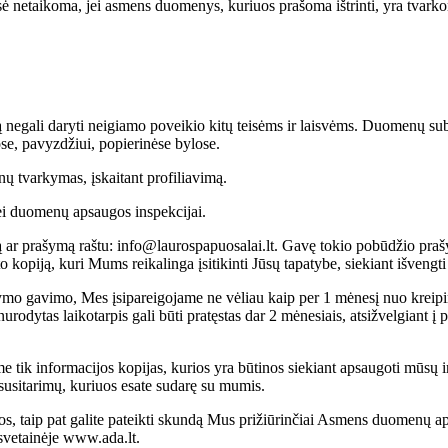
eisė netaikoma, jei asmens duomenys, kuriuos prašoma ištrinti, yra tvarko
negali daryti neigiamo poveikio kitų teisėms ir laisvėms. Duomenų su
se, pavyzdžiui, popierinėse bylose.
nų tvarkymas, įskaitant profiliavimą.
ei duomenų apsaugos inspekcijai.
ą ar prašymą raštu: info@laurospapuosalai.lt. Gavę tokio pobūdžio praš
to kopiją, kuri Mums reikalinga įsitikinti Jūsų tapatybe, siekiant išve
o gavimo, Mes įsipareigojame ne vėliau kaip per 1 mėnesį nuo kreipim
nurodytas laikotarpis gali būti pratęstas dar 2 mėnesiais, atsižvelgiant 
ik informacijos kopijas, kurios yra būtinos siekiant apsaugoti mūsų ir ki
ų susitarimų, kuriuos esate sudarę su mumis.
s, taip pat galite pateikti skundą Mus prižiūrinčiai Asmens duomenų ap
 svetainėje www.ada.lt.