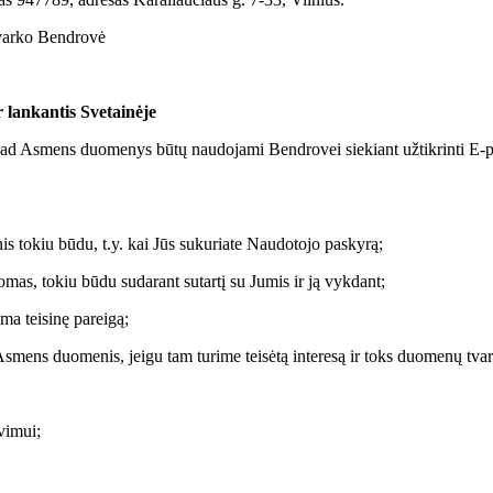
tvarko Bendrovė
lankantis Svetainėje
kad Asmens duomenys būtų naudojami Bendrovei siekiant užtikrinti E
is tokiu būdu, t.y. kai Jūs sukuriate Naudotojo paskyrą;
mas, tokiu būdu sudarant sutartį su Jumis ir ją vykdant;
ama teisinę pareigą;
smens duomenis, jeigu tam turime teisėtą interesą ir toks duomenų tvar
vimui;