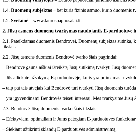
1.4.
Duomenų subjektas
– bet kuris fizinis asmuo, kurio duomenis 
1.5.
Svetainė
– www.laurospapuosalai.lt.
2. Jūsų asmens duomenų tvarkymas naudojantis E-parduotuve ir 
2.1. Pateikdamas duomenis Bendrovei, Duomenų subjektas sutinka, 
tikslais.
2.2. Jūsų asmens duomenis Bendrovė tvarko šiais pagrindai:
– Bendrovė gauna aiškiai išreikštą Jūsų sutikimą tvarkyti Jūsų duomen
– Jūs atliekate užsakymą E-parduotuvėje, kuris yra priimamas ir vykdo
– taip pat tais atvejais kai Bendrovė turi tvarkyti Jūsų duomenis turėd
– yra įgyvendinami Bendrovės teisėti interesai. Mes tvarkysime Jūsų A
2.3. Bendrovė Jūsų duomenis tvarko šiais tikslais:
– Efektyviam, optimaliam ir Jums patogiam E-parduotuvės funkciona
– Siekiant užtikrinti sklandų E-parduotuvės administravimą;