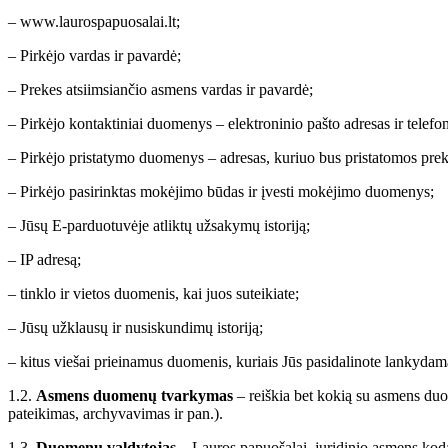
– www.laurospapuosalai.lt;
– Pirkėjo vardas ir pavardė;
– Prekes atsiimsiančio asmens vardas ir pavardė;
– Pirkėjo kontaktiniai duomenys – elektroninio pašto adresas ir telefo
– Pirkėjo pristatymo duomenys – adresas, kuriuo bus pristatomos prekė
– Pirkėjo pasirinktas mokėjimo būdas ir įvesti mokėjimo duomenys;
– Jūsų E-parduotuvėje atliktų užsakymų istoriją;
– IP adresą;
– tinklo ir vietos duomenis, kai juos suteikiate;
– Jūsų užklausų ir nusiskundimų istoriją;
– kitus viešai prieinamus duomenis, kuriais Jūs pasidalinote lankydam
1.2.
Asmens duomenų tvarkymas
– reiškia bet kokią su asmens duo
pateikimas, archyvavimas ir pan.).
1.3.
Duomenų valdytojas
– Lauros papuošalai, juridinio asmens koda