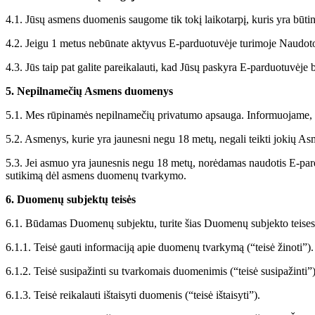
4.1. Jūsų asmens duomenis saugome tik tokį laikotarpį, kuris yra būti
4.2. Jeigu 1 metus nebūnate aktyvus E-parduotuvėje turimoje Naudot
4.3. Jūs taip pat galite pareikalauti, kad Jūsų paskyra E-parduotuvėje 
5. Nepilnamečių Asmens duomenys
5.1. Mes rūpinamės nepilnamečių privatumo apsauga. Informuojame, k
5.2. Asmenys, kurie yra jaunesni negu 18 metų, negali teikti jokių A
5.3. Jei asmuo yra jaunesnis negu 18 metų, norėdamas naudotis E-parduo
sutikimą dėl asmens duomenų tvarkymo.
6. Duomenų subjektų teisės
6.1. Būdamas Duomenų subjektu, turite šias Duomenų subjekto teises
6.1.1. Teisė gauti informaciją apie duomenų tvarkymą (“teisė žinoti”).
6.1.2. Teisė susipažinti su tvarkomais duomenimis (“teisė susipažinti”)
6.1.3. Teisė reikalauti ištaisyti duomenis (“teisė ištaisyti”).