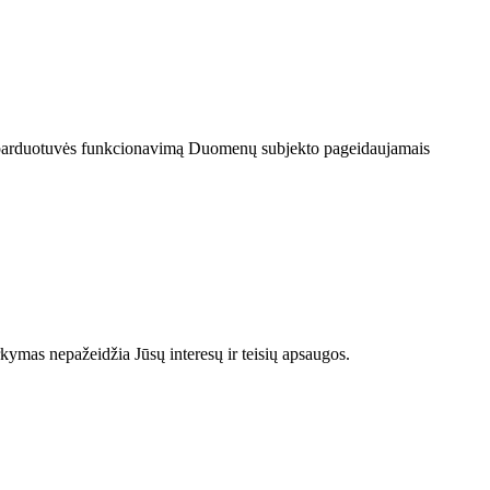
-parduotuvės funkcionavimą Duomenų subjekto pageidaujamais
kymas nepažeidžia Jūsų interesų ir teisių apsaugos.