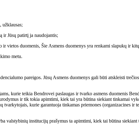
, užklausas;
 ir Jūsų patirtį ja naudojantis;
nklo ir vietos duomenis, Šie Asmens duomenys yra renkami slapukų ir ki
ikimo metu.
encialumo pareigos. Jūsų Asmens duomenys gali būti atskleisti trečiosi
jams, kurie teikia Bendrovei paslaugas ir tvarko asmens duomenis Be
rodymus ir tik tokia apimtimi, kiek tai yra būtina siekiant tinkamai vykd
nų tvarkytojais, kurie garantuoja tinkamas priemones (organizacines 
 valstybinių institucijų prašymus ta apimtimi, kiek tai būtina siekiant t