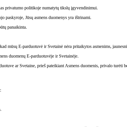
nas privatumo politikoje numatytų tikslų įgyvendinimui.
ojo paskyroje, Jūsų asmens duomenys yra ištrinami.
būtų panaikinta.
ad mūsų E-parduotuvė ir Svetainė nėra pritaikytos asmenims, jaunesn
smens duomenų E-parduotuvėje ir Svetainėje.
tuve ar Svetaine, prieš pateikiant Asmens duomenis, privalo turėti bent 
:
.