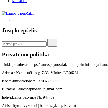
Kontaktai
0
Lauros papuošalai
Lauros papuošalai
Jūsų krepšelis
Search
for:
Privatumo politika
Tinklapio adresas: https://laurospapuosalai.lt., kurį administruoja Lau
Adresas: Karaliaučiaus g. 7-33, Vilnius, LT-06281
Kontaktinis telefonas: +370 689 53663
El paštas: laurospapuosalai@gmail.com
Individualios pažymos Nr. 947789
Atsiskaitymai vykdomi į banko sąskaitą: Revolut