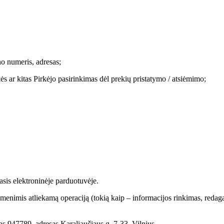
no numeris, adresas;
s ar kitas Pirkėjo pasirinkimas dėl prekių pristatymo / atsiėmimo;
asis elektroninėje parduotuvėje.
menimis atliekamą operaciją (tokią kaip – informacijos rinkimas, redaga
s 947789, adresas Karaliaučiaus g. 7-33, Vilnius.