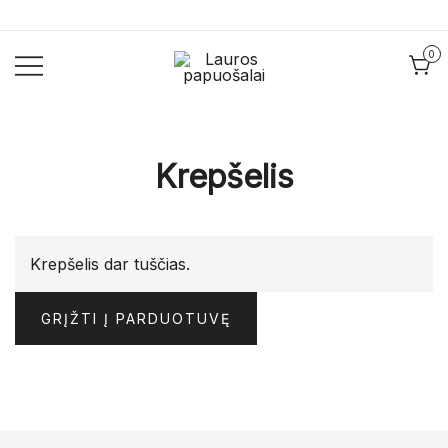
Skip
to
0
content
Lauros
Lauros
papuošalai
papuošalai
Krepšelis
Krepšelis dar tuščias.
GRĮŽTI Į PARDUOTUVĘ