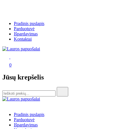
Skip
Pradinis puslapis
to
Parduotuvė
content
Išpardavimas
Kontaktai
Lauros papuošalai
Lauros papuošalai
0
Jūsų krepšelis
Search
for:
Lauros papuošalai
Lauros papuošalai
Pradinis puslapis
Parduotuvė
Išpardavimas