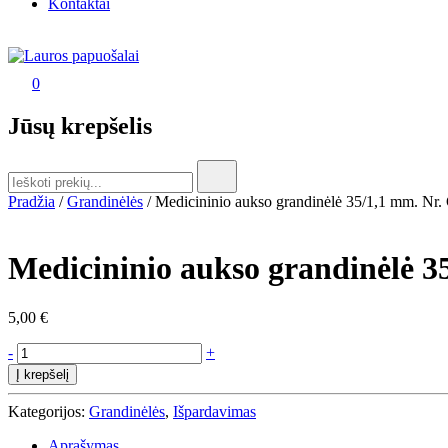
Kontaktai
0
Lauros papuošalai
Lauros papuošalai
Jūsų krepšelis
Search
for:
Pradžia
/
Grandinėlės
/ Medicininio aukso grandinėlė 35/1,1 mm. Nr.
Medicininio aukso grandinėlė 3
5,00
€
produkto
-
+
kiekis:
Į krepšelį
Medicininio
aukso
Kategorijos:
Grandinėlės
,
Išpardavimas
grandinėlė
35/1,1
Aprašymas