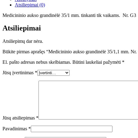
mm.
Atsiliepimai (0)
Nr.
G3
Medicininio aukso grandinėlė 35/1 mm. tinkanti tik vaikams. Nr. G3
Atsiliepimai
Atsiliepimų dar nėra.
Būkite pirmas aprašęs “Medicininio aukso grandinėlė 35/1,1 mm. Nr
El. pašto adresas nebus skelbiamas.
Būtini laukeliai pažymėti
*
Jūsų įvertinimas
*
Jūsų atsiliepimas
*
Pavadinimas
*