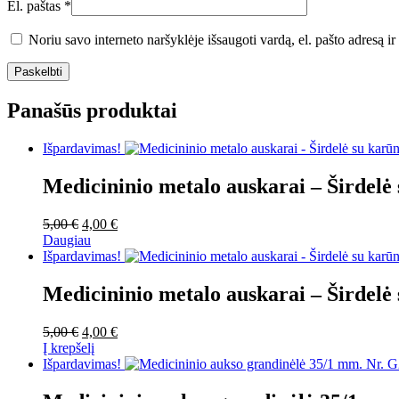
El. paštas
*
Noriu savo interneto naršyklėje išsaugoti vardą, el. pašto adresą ir 
Panašūs produktai
Išpardavimas!
Medicininio metalo auskarai – Širdelė
Original
Current
5,00
€
4,00
€
price
price
Daugiau
was:
is:
Išpardavimas!
5,00 €.
4,00 €.
Medicininio metalo auskarai – Širdelė
Original
Current
5,00
€
4,00
€
price
price
Į krepšelį
was:
is:
Išpardavimas!
5,00 €.
4,00 €.