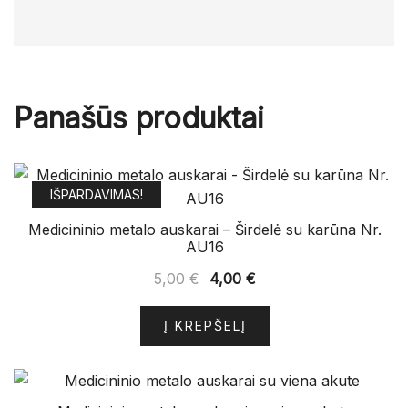
Panašūs produktai
IŠPARDAVIMAS!
Medicininio metalo auskarai – Širdelė su karūna Nr.
AU16
Original
Current
5,00
€
4,00
€
price
price
was:
is:
Į KREPŠELĮ
5,00 €.
4,00 €.