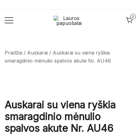
Skip
to
0
content
Lauros
Lauros
papuošalai
papuošalai
Pradžia
/
Auskarai
/ Auskarai su viena ryškia
smaragdinio mėnulio spalvos akute Nr. AU46
Auskarai su viena ryškia
smaragdinio mėnulio
spalvos akute Nr. AU46