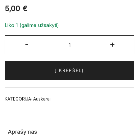
5,00
€
Liko 1 (galime užsakyti)
produkto
-
+
kiekis:
Auskarai
su
Į KREPŠELĮ
viena
ryškia
smaragdinio
mėnulio
KATEGORIJA:
Auskarai
spalvos
akute
Nr.
AU46
Aprašymas