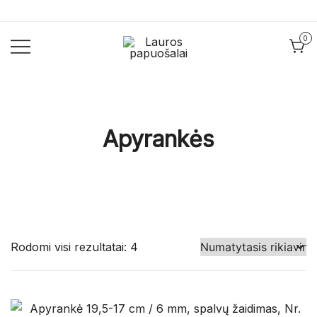
Skip
to
0
content
Lauros
Lauros
papuošalai
papuošalai
Apyrankės
Rodomi visi rezultatai: 4